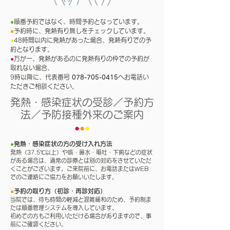
●
順番予約ではなく、時間予約となっています。
●
予約時に、発熱有り無しをチェックしています。
●
48時間以内に発熱があった場合、発熱有りでの予
約となります。
●
万が一、発熱があるのに発熱有りの枠での予約が
取れない場合、
9時以降に、代表番号
078-705-0415
へお電話い
ただきご相談ください。
発熱・感染症状の受診／予約方
法／予防接種外来のご案内
●
●
●
●
発熱・感染症状の方の受け入れ方法
発熱（37.5℃以上）や咳・鼻水・嘔吐・下痢などの症状
がある場合は、通常の診療とは別の対応をさせていただ
くことがございます。ご来院前に、お電話またはWEB
でのご連絡にご協力をお願いいたします。
●
予約の取り方（初診・再診対応）
当院では、待ち時間の軽減と混雑緩和のため、予約制ま
たは順番管理システムを導入しています。
初めての方もご利用いただける場合がありますので、事
前にご確認ください。