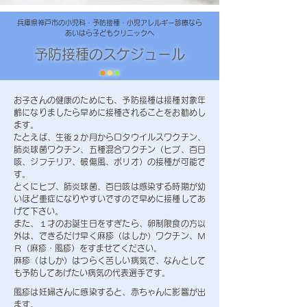
兵庫県神戸市の小児科・予防接種・小児アレルギー診療なら
あいはら子どもクリニックへ
予防接種のスケジュール
●
●
●
お子さんの健康のためにも、予防接種は接種対象年
齢になりましたら早めに接種されることをお勧めし
ます。
たとえば、生後２か月からロタウイルスワクチン、
肺炎球菌ワクチン、五種混合ワクチン（ヒブ、百日
咳、ジフテリア、破傷風、ポリオ）の接種が可能で
す。
とくにヒブ、肺炎球菌、百日咳は感染する時期が幼
いほど重症になりやすいですので早めに接種してあ
げて下さい。
また、１才のお誕生日をすぎたら、卵制限食の方以
外は、できるだけ早く麻疹（はしか）ワクチン、Ｍ
Ｒ（麻疹・風疹）をすませてください。
麻疹（はしか）はつらく苦しい病気で、なんとして
も予防してあげたい病気の代表選手です。
風疹は妊婦さんに感染すると、赤ちゃんに影響が出
ます。