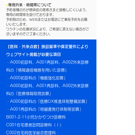
●
専用外来・時間帯について
予防接種の方が感染症の患者さまと接触しにくいよう、
専用の時間帯を設けております。
予約制のため、WEBまたはお電話にて事前予約をお願
いいたします。
ワクチンの在庫状況により、ご希望に添えない場合がご
ざいますのでご了承ください。
【医科・外来点数】施設基準や算定要件により
ウェブサイト掲載が必要な項目
・A000初診料、A001再診料、A002外来診療
料の「情報通信機器を用いた診療」
・A000初診料の「機能強化加算」
・A000初診料、A001再診料、A002外来診療
料の「医療情報取得加算」
・A000初診料の「医療DX推進体制整備加算」
・A001再診料の「明細書発行体制等加算」
B001-2-11小児かかりつけ診療料
C001在宅患者訪問診療料（Ⅰ）
C002在宅時医学総合管理料・