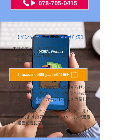
▶ 078-705-0415
【インターネットのご利用方法】
下記のアドレスへアクセス！
診察券番号と生年月日で、ログインして
ください。
http://c.inet489.jp/aihr0415/▶
「呼出メール」や「医師からのお知らせメー
ル」などのメールサービスを希望の方は、
「各種メール設定」からアドレスを登録して
ください。
「
aihr0415@c.inet489.jp
」からメールが
送信されますので、お使いのメール指定受
信・拒否設定にご注意ください。