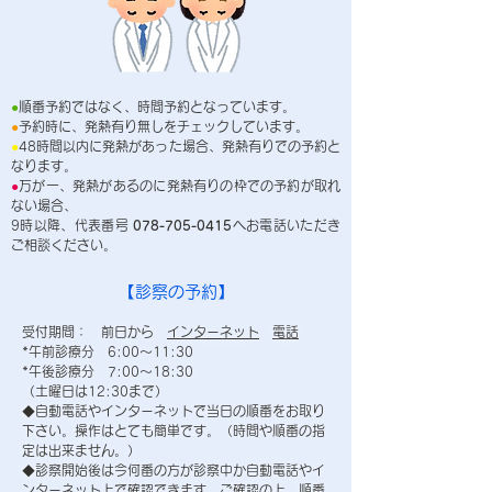
●
順番予約ではなく、時間予約となっています。
●
予約時に、発熱有り無しをチェックしています。
●
48時間以内に発熱があった場合、発熱有りでの予約と
なります。
●
万が一、発熱があるのに発熱有りの枠での予約が取れ
ない場合、
9時以降、代表番号
078-705-0415
へお電話いただき
ご相談ください。
【診察の予約】
受付期間： 前日から
インターネット
電話
*午前診療分 6:00～11:30
*午後診療分 7:00～18:30
（土曜日は12:30まで）
◆自動電話やインターネットで当日の順番をお取り
下さい。操作はとても簡単です。（時間や順番の指
定は出来ません。）
◆診察開始後は今何番の方が診察中か自動電話やイ
ンターネット上で確認できます。ご確認の上、順番