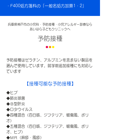
・F400処方箋料の「一般名処方加算1・2」
兵庫県神戸市の小児科・予防接種・小児アレルギー診療なら
あいはら子どもクリニックへ
予防接種
●
●
●
予防接種はゼラチン、アルブミンを含まない製品を
選んで使用しています。就学前追加接種にも対応し
ています
【接種可能な予防接種】
◆ヒブ
◆肺炎球菌
◆Ｂ型肝炎
◆ロタウイルス
◆四種混合（百日咳、ジフテリア、破傷風、ポリ
オ）
​◆五種混合（百日咳、ジフテリア、破傷風、ポリ
オ、ヒブ）
◆ＭＲ（麻疹・風疹）