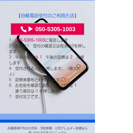
【自動電話受付のご利用方法】
▶ 050-5305-1003
1
050-5305-1003
に電話します
2 診察は1 受付の確認又は取消は0を押し
ます
3 午前の診察は
1
午後の診察は
2
を押
します
4 受付される人数を押します。（最大5
人）
5 診察券番号と♯を押します。
6 お名前を確認します。正しければ
1
違う場合は
0
を押します。
7 受付完了です。
兵庫県神戸市の小児科・予防接種・小児アレルギー診療なら
あいはら子どもクリニックへ