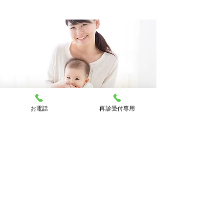
お電話
再診受付専用
発熱について
1.発熱の効用
2.水分の補給をしっかりと
3.室温や着衣は？